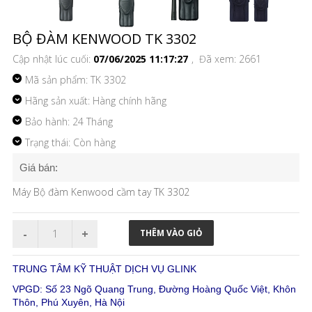
BỘ ĐÀM KENWOOD TK 3302
Cập nhật lúc cuối:
07/06/2025 11:17:27
, Đã xem: 2661
Mã sản phẩm:
TK 3302
Hãng sản xuất: Hàng chính hãng
Bảo hành: 24 Tháng
Trạng thái: Còn hàng
Giá bán:
Máy Bộ đàm Kenwood cầm tay TK 3302
TRUNG TÂM KỸ THUẬT DỊCH VỤ GLINK
VPGD: Số 23 Ngõ Quang Trung, Đường Hoàng Quốc Việt, Khôn
Thôn, Phú Xuyên, Hà Nội