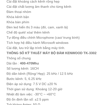
Cài đặt khoảng cách kênh rộng hẹp
Cài đặt chất lượng âm thanh cho từng kênh
Đàm thoại nhóm
Khóa kênh bận
Khóa bàn phím
Đèn led hiển thị 3 màu (đỏ, cam, xanh lá)
Chế độ quét/ xóa/ thêm kênh
Tự động điều chỉnh Microphone (cao/ trung bình)
Tích hợp hệ điều hành Mỉcrosoft windows
Cài đặt, lưu trữ lập trình bằng máy tính.
THÔNG SỐ KỸ THUẬT MÁY BỘ ĐÀM
KENWOOD TK-3302
Thông số chung
Dải tần :
400-470Mhz
Số lượng kênh: 16CH
Độ dãn kênh (Rộng/ Hẹp): 25 kHz / 12.5 kHz
Bước kênh: 5, 6.25 kHz
Điện áp sử dụng: 7.5 V DC ±20 %
Thời gian sử dụng: Khoảng 12-20 giờ
Nhiệt độ làm việc: -30°C ~ +60°C
Độ ổn định tần số: ±2.5 ppm
Trở kháng Anten: 50 Ω