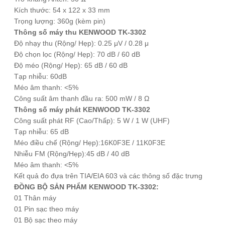
Kích thước: 54 x 122 x 33 mm
Trọng lượng: 360g (kèm pin)
Thông số máy thu
KENWOOD TK-3302
Độ nhạy thu (Rộng/ Hẹp): 0.25 μV / 0.28 μ
Độ chọn lọc (Rộng/ Hẹp): 70 dB / 60 dB
Độ méo (Rộng/ Hẹp): 65 dB / 60 dB
Tạp nhiễu: 60dB
Méo âm thanh: <5%
Công suất âm thanh đầu ra: 500 mW / 8 Ω
Thông số máy phát
KENWOOD TK-3302
Công suất phát RF (Cao/Thấp): 5 W / 1 W (UHF)
Tạp nhiễu: 65 dB
Méo điều chế (Rộng/ Hẹp):16K0F3E / 11K0F3E
Nhiễu FM (Rộng/Hẹp):45 dB / 40 dB
Méo âm thanh: <5%
Kết quả đo đựa trên TIA/EIA 603 và các thông số đặc trưng
ĐỒNG BỘ SẢN PHẨM
KENWOOD TK-3302
:
01 Thân máy
01 Pin sạc theo máy
01 Bộ sạc theo máy