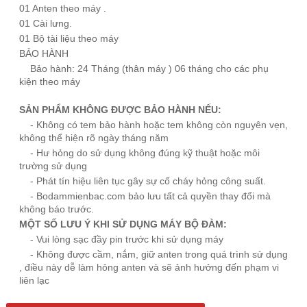
01 Anten theo máy .
01 Cài lưng.
01 Bộ tài liệu theo máy
BẢO HÀNH
Bảo hành: 24 Tháng (thân máy ) 06 tháng cho các phụ
kiện theo máy
SẢN PHẨM KHÔNG ĐƯỢC BẢO HÀNH NẾU:
- Không có tem bảo hành hoặc tem không còn nguyên vẹn,
không thể hiện rõ ngày tháng năm
- Hư hỏng do sử dụng không đúng kỹ thuật hoặc môi
trường sử dụng
- Phát tín hiệu liên tục gây sự cố cháy hỏng công suất.
-
Bodammienbac.com
bảo lưu tất cả quyền thay đổi mà
không báo trước.
MỘT SỐ LƯU Ý KHI SỬ DỤNG
MÁY BỘ ĐÀM
:
- Vui lòng sạc đầy pin trước khi sử dụng máy
- Không được cầm, nắm, giữ anten trong quá trình sử dụng
, điều này dễ làm hỏng anten và sẽ ảnh hưởng đến phạm vi
liên lạc